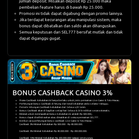
jumlah deposit. Misalkan deposit Rp 25.000 maka
pembelian feature harus di bawah Rp 25.000.
Promosi ini tidak dapat digabung dengan promo lainnya.
Jika terdapat kecurangan atau manipulasi sistem, maka
bonus dapat dibatalkan dan saldo akan dihanguskan.
Semua keputusan dari SEL777 bersifat mutlak dan tidak
dapat diganggu gugat.
BONUS CASHBACK CASINO 3%
Promo Cashback Kekalahan ini hanya berlaku untuk jenis permainan Live Game & Toto Macau.
Perhitungan bonus Cashback di hitung dari total kekalahan anda selama 1 minggu.
Periode Hitungan Cashback kekalahan dari Selasa s/d Senin.
Bonus Cashback akan di bagikan setiap hari Selasa & Di kreditkan secara otomatis.
Minimal untuk mendapatkan bonus kekalahan ini adalah Rp 500.000,-.
Bonus dapat diwithdrawkan atau dimainkan di semua permainan SEL777 .
Berikut cara perhitungan bonus cashback Live Game & Toto Macau :
Cashback 3% Minimal Kekalahan Rp 500.000 - Rp 80.000.000.
Cashback 5% Minimal Kekalahan Rp 80.000.000 - Rp 200.000.000.
Cashback 15% Minimal Kekalahan Rp 200.000.000 Sampai Seterusnya.