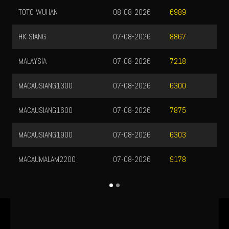
TOTO WUHAN
08-08-2026
6989
HK SIANG
07-08-2026
8867
MALAYSIA
07-08-2026
7218
MACAUSIANG1300
07-08-2026
6300
MACAUSIANG1600
07-08-2026
7875
MACAUSIANG1900
07-08-2026
6303
MACAUMALAM2200
07-08-2026
9178