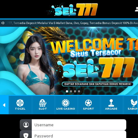
EL777, Tersedia Deposit Melalui Via E-Wallet Dana, Ovo, Gopay, Tersedia Bonus Deposit 100% Di Awal
TOGEL
SLOT
LIVE CASINO
SPORT
ARCADE
SABU