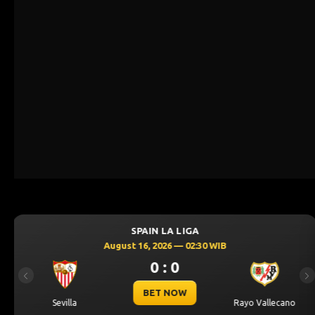
IN LA LIGA
SPAIN
 2026 — 02:30 WIB
August 16, 2
0 : 0
0
Previous
Ne
ET NOW
BE
Rayo Vallecano
Alaves