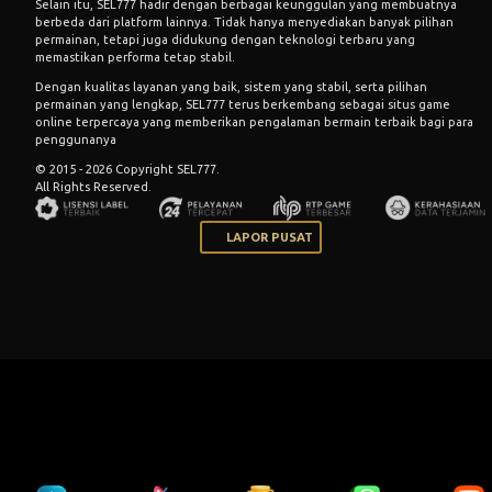
Selain itu, SEL777 hadir dengan berbagai keunggulan yang membuatnya
berbeda dari platform lainnya. Tidak hanya menyediakan banyak pilihan
permainan, tetapi juga didukung dengan teknologi terbaru yang
memastikan performa tetap stabil.
Dengan kualitas layanan yang baik, sistem yang stabil, serta pilihan
permainan yang lengkap, SEL777 terus berkembang sebagai situs game
online terpercaya yang memberikan pengalaman bermain terbaik bagi para
penggunanya
© 2015 - 2026 Copyright SEL777.
All Rights Reserved.
LAPOR PUSAT