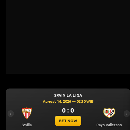
IN LA LIGA
SPAIN
 2026 — 02:30 WIB
August 16, 2
0 : 0
0
Previous
Ne
ET NOW
BE
Rayo Vallecano
Alaves