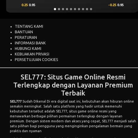
-0.25
0.95
0.00
0.62
TENTANG KAMI
BANTUAN
PERATURAN
INFORMASI BANK
HUBUNGI KAMI
KEBIJAKAN PRIVASI
PERSETUJUAN COOKIES
SEL777: Situs Game Online Resmi
Terlengkap dengan Layanan Premium
Terbaik
SEL777
Sudah DIkenal Di era digital saat ini, kebutuhan akan hiburan online
semakin meningkat. Salah satu platform yang hadir untuk memenuhi
kebutuhan tersebut adalah SEL777, situs game online resmi yang
menawarkan berbagai pilihan permainan terlengkap dengan layanan
premium. Dengan sistem modern dan akses yang cepat, SEL777 menjadi salah
satu pilihan bagi pengguna yang menginginkan pengalaman bermain yang
praktis dan nyaman