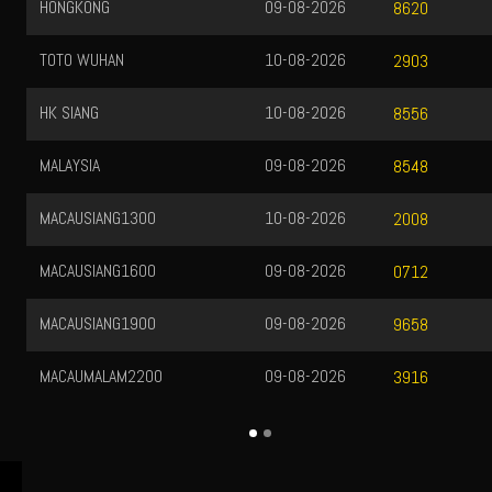
HONGKONG
09-08-2026
8620
TOTO WUHAN
10-08-2026
2903
HK SIANG
10-08-2026
8556
MALAYSIA
09-08-2026
8548
MACAUSIANG1300
10-08-2026
2008
MACAUSIANG1600
09-08-2026
0712
MACAUSIANG1900
09-08-2026
9658
MACAUMALAM2200
09-08-2026
3916