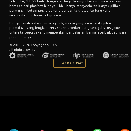
Selain itu, SEL777 hadir dengan berbagai keunggulan yang membuatnya
berbeda dari platform lainnya. Tidak hanya menyediakan banyak pilihan
permainan, tetapi juga didukung dengan teknologi terbaru yang
memastikan performa tetap stabil.
Dengan kualitas layanan yang baik, sistem yang stabil, serta pilihan
permainan yang lengkap, SEL777 terus berkembang sebagai situs game
online terpercaya yang memberikan pengalaman bermain terbaik bagi para
penggunanya
© 2015 - 2026 Copyright SEL777.
All Rights Reserved.
LAPOR PUSAT