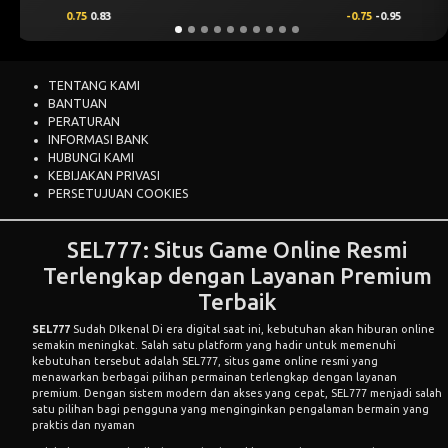
-0.75
-0.95
0.00
0.82
TENTANG KAMI
BANTUAN
PERATURAN
INFORMASI BANK
HUBUNGI KAMI
KEBIJAKAN PRIVASI
PERSETUJUAN COOKIES
SEL777: Situs Game Online Resmi
Terlengkap dengan Layanan Premium
Terbaik
SEL777
Sudah DIkenal Di era digital saat ini, kebutuhan akan hiburan online
semakin meningkat. Salah satu platform yang hadir untuk memenuhi
kebutuhan tersebut adalah SEL777, situs game online resmi yang
menawarkan berbagai pilihan permainan terlengkap dengan layanan
premium. Dengan sistem modern dan akses yang cepat, SEL777 menjadi salah
satu pilihan bagi pengguna yang menginginkan pengalaman bermain yang
praktis dan nyaman