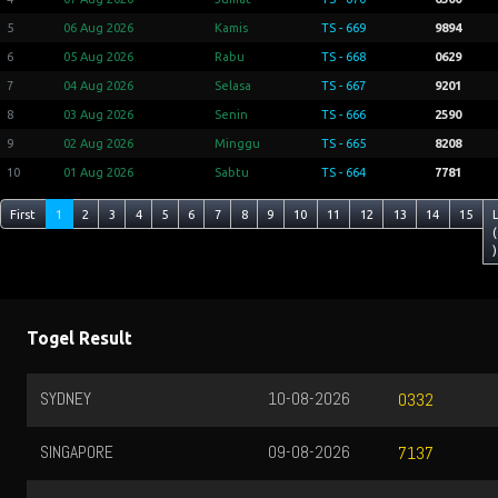
5
06 Aug 2026
Kamis
TS - 669
9894
6
05 Aug 2026
Rabu
TS - 668
0629
7
04 Aug 2026
Selasa
TS - 667
9201
8
03 Aug 2026
Senin
TS - 666
2590
9
02 Aug 2026
Minggu
TS - 665
8208
10
01 Aug 2026
Sabtu
TS - 664
7781
First
1
2
3
4
5
6
7
8
9
10
11
12
13
14
15
(
)
Togel Result
SYDNEY
10-08-2026
0332
SINGAPORE
09-08-2026
7137