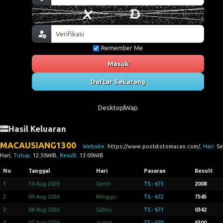
Remember Me
Masuk
Daftar Sekarang
Desktop
Wap
Hasil Keluaran
MACAUSIANG1300
Website:
https://www.poolstotomacao.com/
, Hari:
Se
Hari
, Tutup:
12:30WIB
, Result:
13:00WIB
No
Tanggal
Hari
Pasaran
Result
1
10 Aug 2026
Senin
TS - 673
2008
2
09 Aug 2026
Minggu
TS - 672
7545
3
08 Aug 2026
Sabtu
TS - 671
0342
4
07 Aug 2026
Jumat
TS - 670
6300