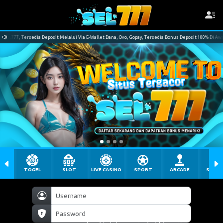
dia Deposit Melalui Via E-Wallet Dana, Ovo, Gopay, Tersedia Bonus Deposit 100% Di Awal
TOGEL
SLOT
LIVE CASINO
SPORT
ARCADE
SABU