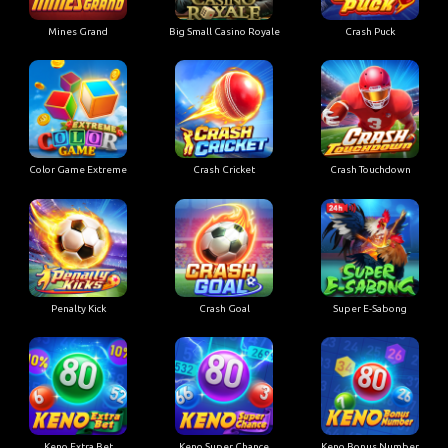
Mines Grand
Big Small Casino Royale
Crash Puck
Color Game Extreme
Crash Cricket
Crash Touchdown
Penalty Kick
Crash Goal
Super E-Sabong
Keno Extra Bet
Keno Super Chance
Keno Bonus Number