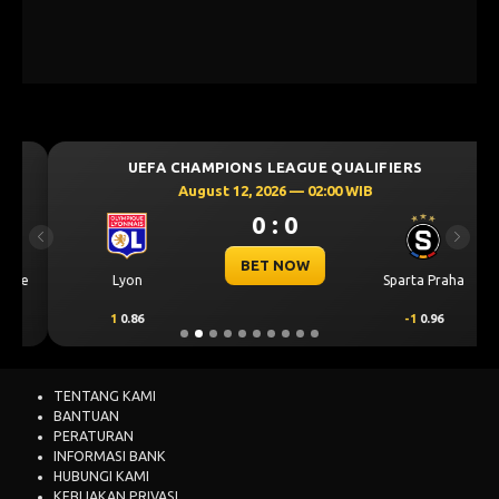
UEFA CHAMPIONS LEAGUE QUALIFIERS
August 12, 2026 — 02:00 WIB
0 : 0
Previous
Next
BET NOW
Lyon
Sparta Praha
1
0.86
-1
0.96
TENTANG KAMI
BANTUAN
PERATURAN
INFORMASI BANK
HUBUNGI KAMI
KEBIJAKAN PRIVASI