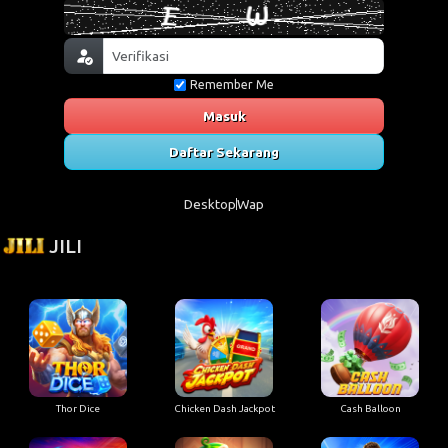
Remember Me
Masuk
Daftar Sekarang
Desktop
Wap
JILI
Thor Dice
Chicken Dash Jackpot
Cash Balloon