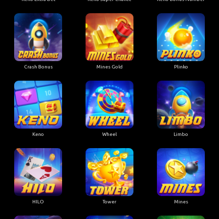
Crash Bonus
Mines Gold
Plinko
Keno
Wheel
Limbo
HILO
Tower
Mines