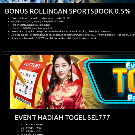
BONUS ROLLINGAN SPORTSBOOK 0.5%
Bonus Rollingan dibagikan untuk member setia SEL777.
Minimal bonus rollingan yang dibagi ialah Rp 5.000.
Rincian perhitungan bonus rollingan:
trunover 1.000.000 dan seterusnya 0.5%.
Bonus akan dibagikan setiap hari senin, dan akan masuk ke akun paling lambat jam 15.00 WIB.
Jika ada indikasi kecuarangan, kesamaan data, atau pelangaran, maka pihak SEL777 berhak menarik kembali bonus yan
Semua keputusan dari SEL777 bersifat mutlak dan tidak dapat diganggu gugat.
EVENT HADIAH TOGEL SEL777
4D : HADIAH X9.800
3D : HADIAH X980
2D : HADIAH X98
Syarat dan Ketentuan