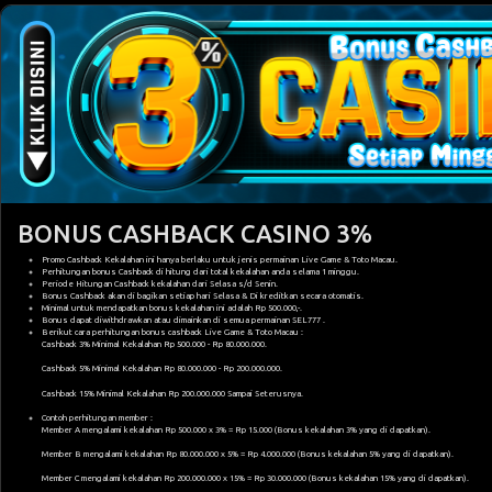
BONUS CASHBACK CASINO 3%
Promo Cashback Kekalahan ini hanya berlaku untuk jenis permainan Live Game & Toto Macau.
Perhitungan bonus Cashback di hitung dari total kekalahan anda selama 1 minggu.
Periode Hitungan Cashback kekalahan dari Selasa s/d Senin.
Bonus Cashback akan di bagikan setiap hari Selasa & Di kreditkan secara otomatis.
Minimal untuk mendapatkan bonus kekalahan ini adalah Rp 500.000,-.
Bonus dapat diwithdrawkan atau dimainkan di semua permainan SEL777 .
Berikut cara perhitungan bonus cashback Live Game & Toto Macau :
Cashback 3% Minimal Kekalahan Rp 500.000 - Rp 80.000.000.
Cashback 5% Minimal Kekalahan Rp 80.000.000 - Rp 200.000.000.
Cashback 15% Minimal Kekalahan Rp 200.000.000 Sampai Seterusnya.
Contoh perhitungan member :
Member A mengalami kekalahan Rp 500.000 x 3% = Rp 15.000 (Bonus kekalahan 3% yang di dapatkan).
Member B mengalami kekalahan Rp 80.000.000 x 5% = Rp 4.000.000 (Bonus kekalahan 5% yang di dapatkan).
Member C mengalami kekalahan Rp 200.000.000 x 15% = Rp 30.000.000 (Bonus kekalahan 15% yang di dapatkan).