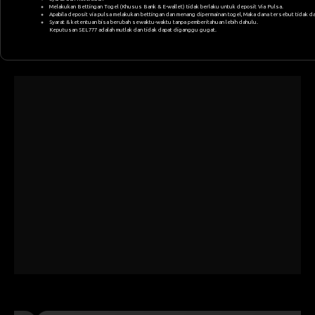
Melakukan Bettingan Togel (Khusus Bank & E-wallet) tidak berlaku untuk deposit Via Pulsa.
Apabila deposit via pulsa melakukan bettingan dan menang dipermainan togel, Maka dana tersebut tidak d
Syarat & ketentuan bisa berubah sewaktu-waktu tanpa pemberitahuan lebih dahulu.
Keputusan SEL777 adalah mutlak dan tidak dapat diganggu gugat.