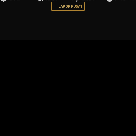
LAPOR PUSAT