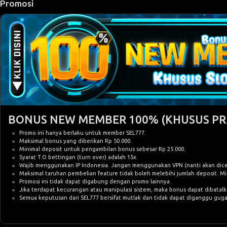
Promosi
BONUS NEW MEMBER 100% (KHUSUS PR
Promo ini hanya berlaku untuk member SEL777.
Maksimal bonus yang diberikan Rp 50.000.
Minimal deposit untuk pengambilan bonus sebesar Rp 25.000.
Syarat T.O bettingan (turn over) adalah 15x.
Wajib menggunakan IP Indonesia. Jangan menggunakan VPN (nanti akan dice
Maksimal taruhan pembelian feature tidak boleh melebihi jumlah deposit. Mi
Promosi ini tidak dapat digabung dengan promo lainnya.
Jika terdapat kecurangan atau manipulasi sistem, maka bonus dapat dibatal
Semua keputusan dari SEL777 bersifat mutlak dan tidak dapat diganggu guga