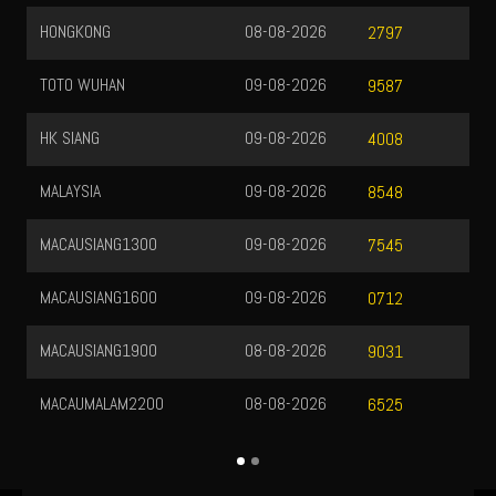
HONGKONG
08-08-2026
2797
TOTO WUHAN
09-08-2026
9587
HK SIANG
09-08-2026
4008
MALAYSIA
09-08-2026
8548
MACAUSIANG1300
09-08-2026
7545
MACAUSIANG1600
09-08-2026
0712
MACAUSIANG1900
08-08-2026
9031
MACAUMALAM2200
08-08-2026
6525