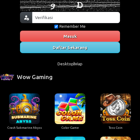
Remember Me
Masuk
Daftar Sekarang
Desktop
Wap
Wow Gaming
Crash Submarine Abyss
Color Game
Toss Coin