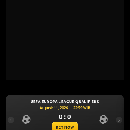
ALIFIERS
SPAIN LA LIGA
9 WIB
August 16, 2026 — 02:30 WIB
0 : 0
Previous
Next
BET NOW