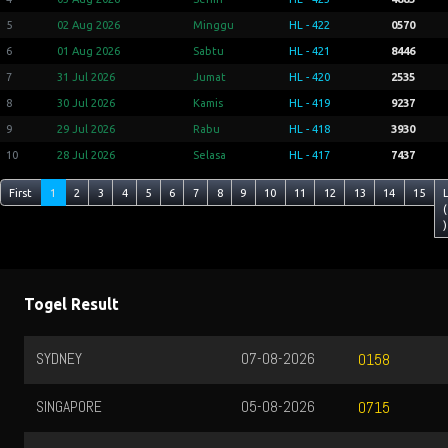
5
02 Aug 2026
Minggu
HL - 422
0570
6
01 Aug 2026
Sabtu
HL - 421
8446
7
31 Jul 2026
Jumat
HL - 420
2535
8
30 Jul 2026
Kamis
HL - 419
9237
9
29 Jul 2026
Rabu
HL - 418
3930
10
28 Jul 2026
Selasa
HL - 417
7437
First
1
2
3
4
5
6
7
8
9
10
11
12
13
14
15
(
)
Togel Result
SYDNEY
07-08-2026
0158
SINGAPORE
05-08-2026
0715