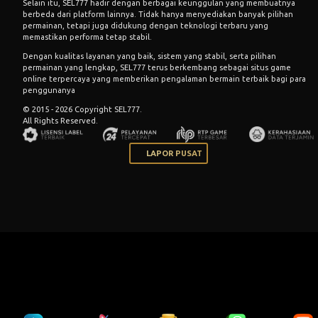
Selain itu, SEL777 hadir dengan berbagai keunggulan yang membuatnya
berbeda dari platform lainnya. Tidak hanya menyediakan banyak pilihan
permainan, tetapi juga didukung dengan teknologi terbaru yang
memastikan performa tetap stabil.
Dengan kualitas layanan yang baik, sistem yang stabil, serta pilihan
permainan yang lengkap, SEL777 terus berkembang sebagai situs game
online terpercaya yang memberikan pengalaman bermain terbaik bagi para
penggunanya
© 2015 - 2026 Copyright SEL777.
All Rights Reserved.
LAPOR PUSAT