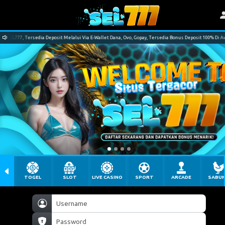
SEL777, Tersedia Deposit Melalui Via E-Wallet Dana, Ovo, Gopay, Tersedia Bonus Deposit 100% Di Awal
TOGEL
SLOT
LIVE CASINO
SPORT
ARCADE
SABU