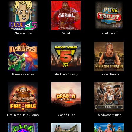
Nine To Five
Serial
Punk Toilet
Pixies vs Pirates
Infectious 5 xWays
Folsom Prison
Fire in the Hole xBomb
Dragon Tribe
Deadwood xNudg