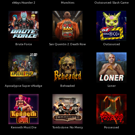
xWays Hoarder 2
Munchies
Outsourced: Slash Game
Brute Force
San Quentin 2: Death Row
Outsourced
Apocalypse Super xNudge
Beheaded
Loner
Kenneth Must Die
Tombstone: No Mercy
Possessed